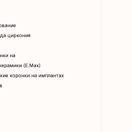
ование
ида циркония
нки на
керамики (E.Max)
кие коронки на имплантах
в