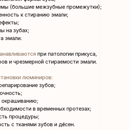
емы (большие межзубные промежутки);
нность к стиранию эмали;
ефекты;
ы на зубах;
а эмали.
танавливаются
при патологии прикуса,
ров и чрезмерной стираемости эмали.
тановки люминиров:
репарирование зубов;
очность;
к окрашиванию;
обходимости в временных протезах;
сть процедуры;
ть с тканями зубов и дёсен.