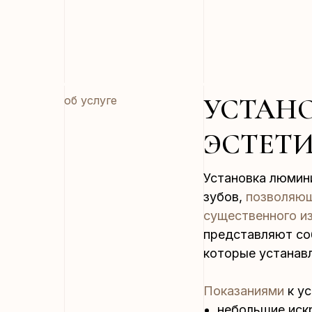
УСТАН
об услуге
ЭСТЕТИ
Установка люмин
зубов,
позволяющ
существенного и
представляют со
которые устанав
Показаниями
к у
небольшие иск