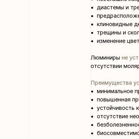
диастемы и тр
предрасположе
клиновидные д
трещины и скол
изменение цвет
Люминиры
не ус
отсутствии моля
Преимущества ус
минимальное п
повышенная пр
устойчивость 
отсутствие не
безболезненно
биосовместимос