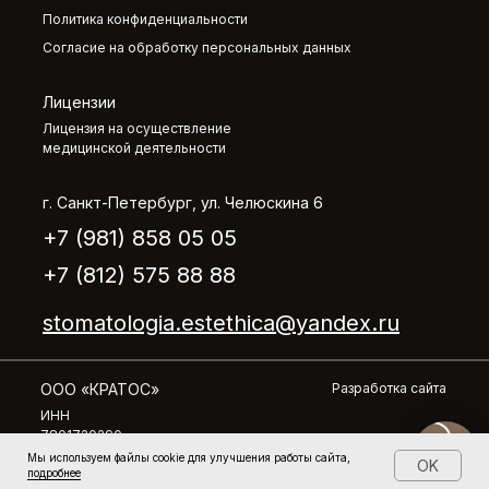
Политика конфиденциальности
Согласие на обработку персональных данных
Лицензии
Лицензия на осуществление
медицинской деятельности
г. Санкт-Петербург, ул. Челюскина 6
+7 (981) 858 05 05
+7 (812) 575 88 88
stomatologia.estethica@yandex.ru
ООО «КРАТОС»
Разработка сайта
ИНН
7801720290
ОГРН
Мы используем файлы cookie для улучшения работы сайта,
1237800005915
OK
КПП
подробнее
780101001